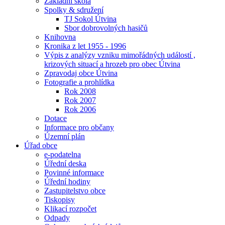
Základní škola
Spolky & sdružení
TJ Sokol Útvina
Sbor dobrovolných hasičů
Knihovna
Kronika z let 1955 - 1996
Výpis z analýzy vzniku mimořádných událostí ,
krizových situací a hrozeb pro obec Útvina
Zpravodaj obce Útvina
Fotografie a prohlídka
Rok 2008
Rok 2007
Rok 2006
Dotace
Informace pro občany
Územní plán
Úřad obce
e-podatelna
Úřední deska
Povinné informace
Úřední hodiny
Zastupitelstvo obce
Tiskopisy
Klikací rozpočet
Odpady