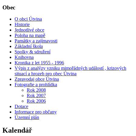
Obec
O obci Útvina
Historie
Jednotlivé obce
Poloha na mapě
Památky a zajímavosti
Základní škola
Spolky & sdružení
Knihovna
Kronika z let 1955 - 1996
Výpis z analýzy vzniku mimořádných událostí , krizových
situací a hrozeb pro obec Útvina
Zpravodaj obce Útvina
Fotografie a prohlídka
Rok 2008
Rok 2007
Rok 2006
Dotace
Informace pro občany
Územní plán
Kalendář