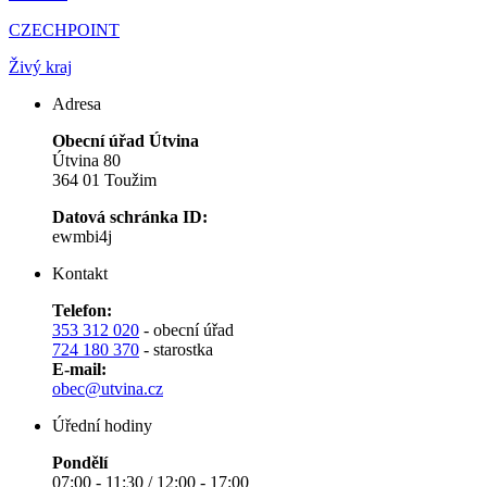
CZECHPOINT
Živý kraj
Adresa
Obecní úřad Útvina
Útvina 80
364 01 Toužim
Datová schránka ID:
ewmbi4j
Kontakt
Telefon:
353 312 020
- obecní úřad
724 180 370
- starostka
E-mail:
obec@utvina.cz
Úřední hodiny
Pondělí
07:00 - 11:30 / 12:00 - 17:00