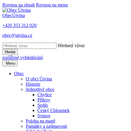
Rovnou na obsah
Rovnou na menu
Obec
Útvina
+420 353 312 020
obec@utvina.cz
Hledaný výraz
Hledat
rozšířené vyhledávání
Menu
Obec
O obci Útvina
Historie
Jednotlivé obce
Chylice
Přílezy
Sedlo
Český Chloumek
Svinov
Poloha na mapě
Památky a zajímavosti