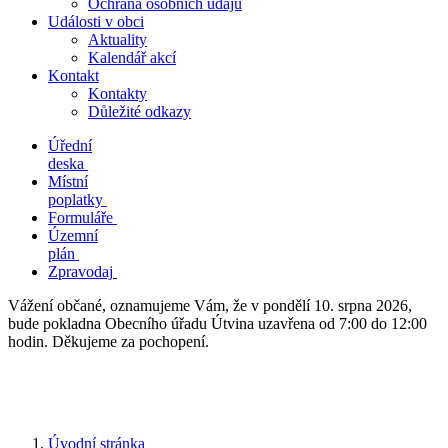
Ochrana osobních údajů
Události v obci
Aktuality
Kalendář akcí
Kontakt
Kontakty
Důležité odkazy
Úřední
deska
Místní
poplatky
Formuláře
Územní
plán
Zpravodaj
Vážení občané, oznamujeme Vám, že v pondělí 10. srpna 2026,
bude pokladna Obecního úřadu Útvina uzavřena od 7:00 do 12:00
hodin. Děkujeme za pochopení.
Úvodní stránka