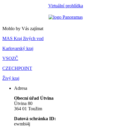
Virtuální prohlídka
Mohlo by Vás zajímat
MAS Kraj živých vod
Karlovarský kraj
VSOZČ
CZECHPOINT
Živý kraj
Adresa
Obecní úřad Útvina
Útvina 80
364 01 Toužim
Datová schránka ID:
ewmbi4j