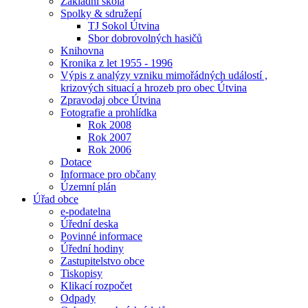
Základní škola
Spolky & sdružení
TJ Sokol Útvina
Sbor dobrovolných hasičů
Knihovna
Kronika z let 1955 - 1996
Výpis z analýzy vzniku mimořádných událostí ,
krizových situací a hrozeb pro obec Útvina
Zpravodaj obce Útvina
Fotografie a prohlídka
Rok 2008
Rok 2007
Rok 2006
Dotace
Informace pro občany
Územní plán
Úřad obce
e-podatelna
Úřední deska
Povinné informace
Úřední hodiny
Zastupitelstvo obce
Tiskopisy
Klikací rozpočet
Odpady