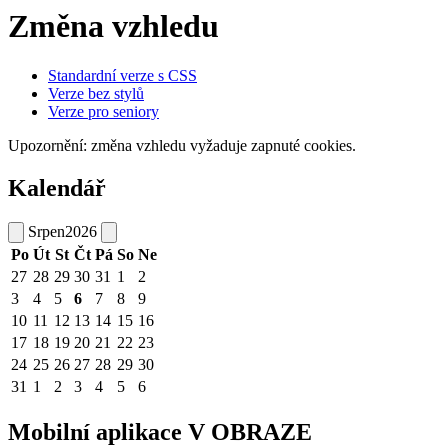
Změna vzhledu
Standardní verze s CSS
Verze bez stylů
Verze pro seniory
Upozornění: změna vzhledu vyžaduje zapnuté cookies.
Kalendář
Srpen
2026
Po
Út
St
Čt
Pá
So
Ne
27
28
29
30
31
1
2
3
4
5
6
7
8
9
10
11
12
13
14
15
16
17
18
19
20
21
22
23
24
25
26
27
28
29
30
31
1
2
3
4
5
6
Mobilní aplikace V OBRAZE