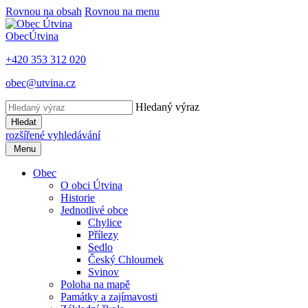
Rovnou na obsah
Rovnou na menu
Obec
Útvina
+420 353 312 020
obec@utvina.cz
Hledaný výraz
Hledat
rozšířené vyhledávání
Menu
Obec
O obci Útvina
Historie
Jednotlivé obce
Chylice
Přílezy
Sedlo
Český Chloumek
Svinov
Poloha na mapě
Památky a zajímavosti