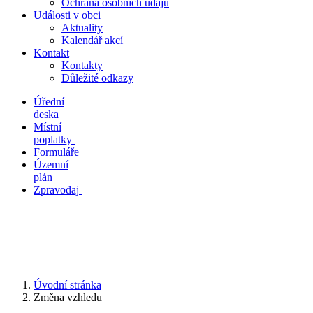
Ochrana osobních údajů
Události v obci
Aktuality
Kalendář akcí
Kontakt
Kontakty
Důležité odkazy
Úřední
deska
Místní
poplatky
Formuláře
Územní
plán
Zpravodaj
Úvodní stránka
Změna vzhledu